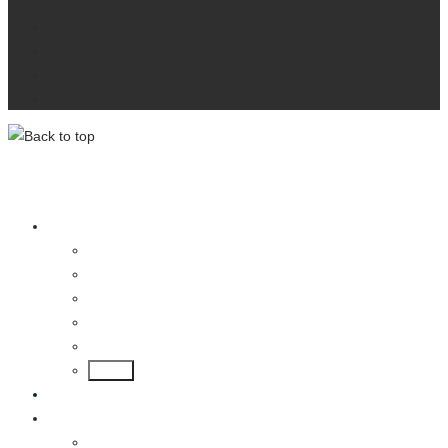
Ihre Ansprechpartner
Kontakt
Datenschutzerklärung
Impressum
lotus-hamburg.de
Wir über uns
Ihre Ansprechpartner
Kontakt
Stellenangebote
Datenschutzerklärung
Impressum
Back
News
Modelle
Lotus Emira