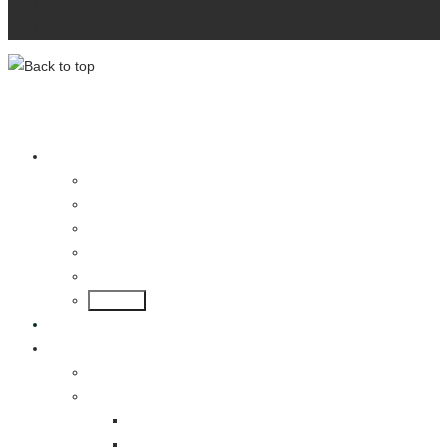
Datenschutzerklärung
Impressum
lotus-hamburg.de
Wir über uns
Ihre Ansprechpartner
Kontakt
Stellenangebote
Datenschutzerklärung
Impressum
Back
News
Modelle
Lotus Emira
Lotus Elise
Lotus Elise Final Edition
Lotus Elise Sport 220