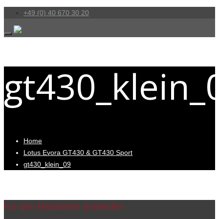
+49 (0) 40 670 30 20
gt430_klein_
Home
Lotus Evora GT430 & GT430 Sport
gt430_klein_09
Für den Newsletter anmelden