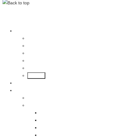
lotus-hamburg.de
Wir über uns
Ihre Ansprechpartner
Kontakt
Stellenangebote
Datenschutzerklärung
Impressum
Back
News
Modelle
Lotus Emira
Lotus Elise
Lotus Elise Final Edition
Lotus Elise Sport 220
Lotus Elise Sport 220 Heritage Edition
Lotus Elise Cup 250