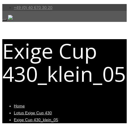
+49 (0) 40 670 30 20
Exige Cup
430_klein_05
Home
Lotus Exige Cup 430
Exige Cup 430_klein_05